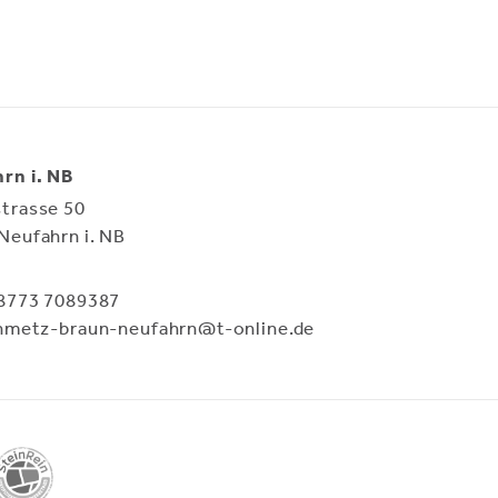
Startseite
Leistungen
Arbeit
rn i. NB
trasse 50
Neufahrn i. NB
 8773 7089387
inmetz-braun-neufahrn@t-online.de