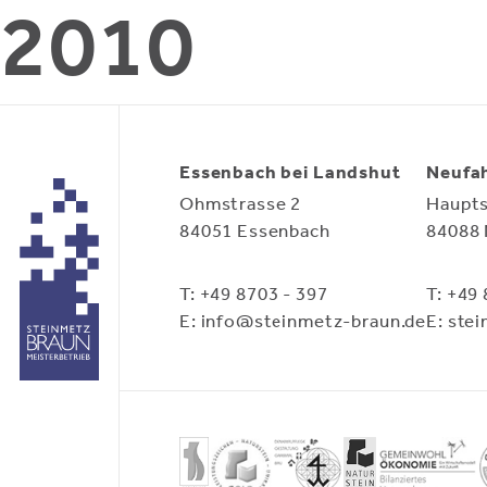
2010
Essenbach bei Landshut
Neufah
Ohmstrasse 2
Haupts
84051 Essenbach
84088 
T: +49 8703 - 397
T: +49
E: info@steinmetz-braun.de
E: ste